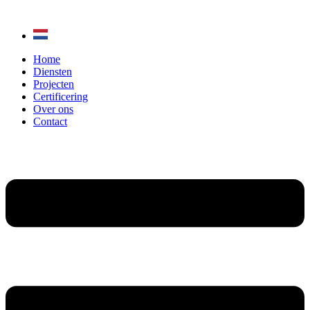
Ga
naar
de
inhoud
Home
Diensten
Projecten
Certificering
Over ons
Contact