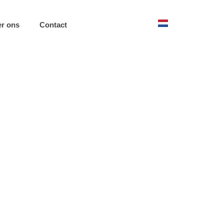
r ons
Contact
OOK