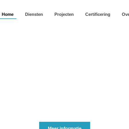
Home
Diensten
Projecten
Certificering
Ove
TAAL GROEP M
Wij zijn er van de tekentafel tot aan de montage.
Meer informatie