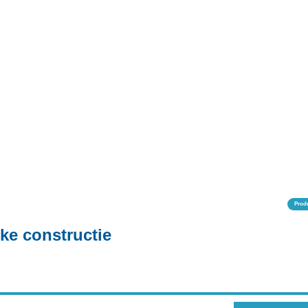
Prod
eke constructie